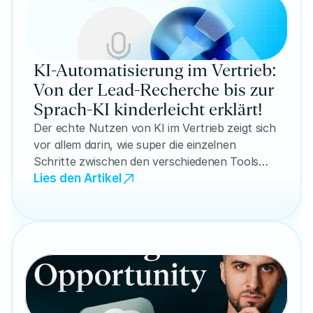
KI-Automatisierung im Vertrieb:
Von der Lead-Recherche bis zur
Sprach-KI kinderleicht erklärt!
Der echte Nutzen von KI im Vertrieb zeigt sich
vor allem darin, wie super die einzelnen
Schritte zwischen den verschiedenen Tools
zusammenspielen! In diesem Artikel zeigen wir
Lies den Artikel
dir ganz einfache und konkrete Abläufe, die
APEX schon heute für seine Kunden umsetzt.
Freu dich auf spannende Einblicke: Wir
erklären dir, wie automatisierte Lead-
Recherche funktioniert (die dir wertvolles
Hintergrundwissen statt nur Kontaktdaten
liefert), wie eine clevere Qualifizierung nach
klaren Kriterien statt nach Bauchgefühl