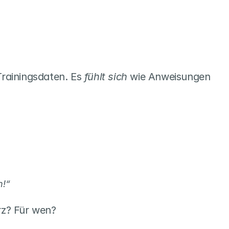
Trainingsdaten. Es 
fühlt sich
 wie Anweisungen 
n!“
urz? Für wen?