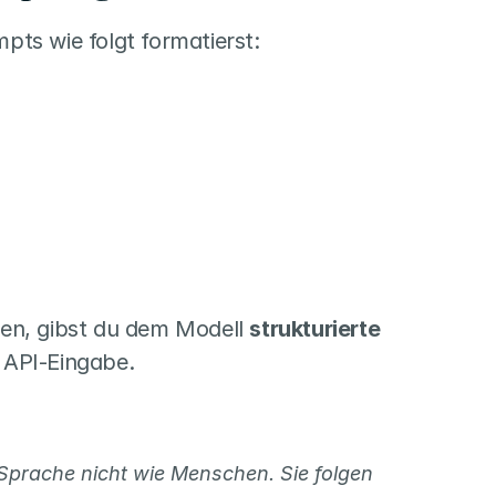
ts wie folgt formatierst:
ben, gibst du dem Modell 
strukturierte 
e API-Eingabe.
LLMs (wie GPT-4, Claude, Gemini) „verstehen“ Sprache nicht wie Menschen. Sie folgen 