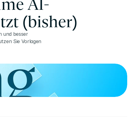
ime AI-
zt (bisher)
n und besser 
tzen Sie Vorlagen 